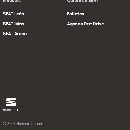
Modelos
Quiero un SEAT
SEAT León
Folletos
SEAT Ibiza
Agenda Test Drive
SEAT Arona
© 2023 Homero De León