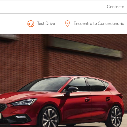
Contacto
Test Drive
Encuentra tu Concesionario
SEAT LEÓN
Diseño, elegancia, tecnología y seguridad.
Reflejá tu estilo en la ciudad