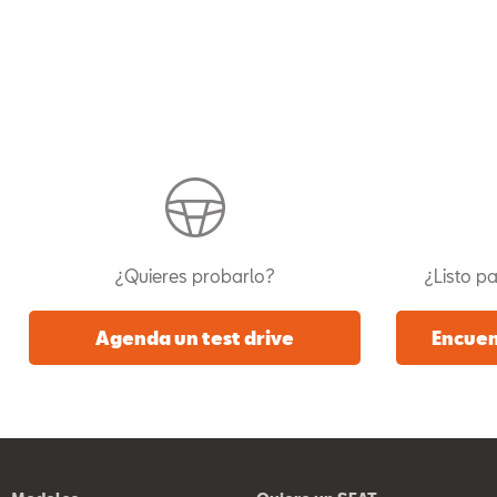
¿Quieres probarlo?
¿Listo pa
Agenda un test drive
Encuen