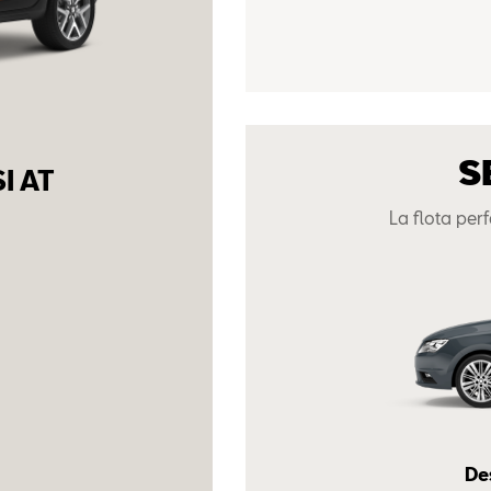
S
I AT
La flota pe
De