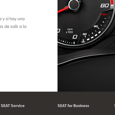
e y si hay una
s de salir a la
SEAT Service
SEAT for Business