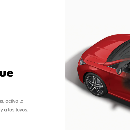
que
s, activa la
y a los tuyos.